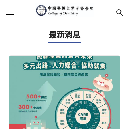
Jump to Main content
Jump to Navigation
首頁
首頁
最新消息
最新消息
學院簡介
Open subm
Open submenu (院長簡介)
院長簡介
本院師資
學生專區
Open subm
活動集錦
捐款芳名錄
Open subm