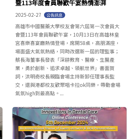
暨113年度會員聯歡午宴熱情澎湃
2025-02-27
公告訊息
高雄市中國醫藥大學校友會第六屆第一次會員大
會暨113年會員聯歡午宴，10月13日在高雄林皇
宮喜樂喜宴廳熱情登場，席開58桌，高朋滿座，
場面盛大氣氛熱絡，同時改選新一屆的理監事；
蔡長海董事長發表「深耕教育、醫療、生醫產
業，勇於創新、追求卓越、領航世界」書面賀
詞，洪明奇校長親臨會場主持新卸任理事長監
交，還與港都校友歡聚唱卡拉ok同樂，帶動會場
氣氛high到最高點。...