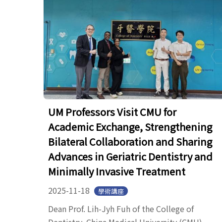
UM Professors Visit CMU for
Academic Exchange, Strengthening
Bilateral Collaboration and Sharing
Advances in Geriatric Dentistry and
Minimally Invasive Treatment
2025-11-18
學術講座
Dean Prof. Lih-Jyh Fuh of the College of
Dentistry, China Medical University (CMU),