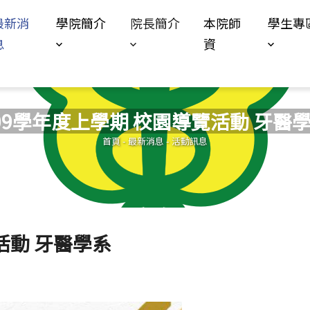
Jump to Main content
Jump to Navigation
最新消
學院簡介
院長簡介
本院師
學生專
息
資
09學年度上學期 校園導覽活動 牙醫
您在這裡
首頁
-
最新消息
-
活動訊息
活動 牙醫學系