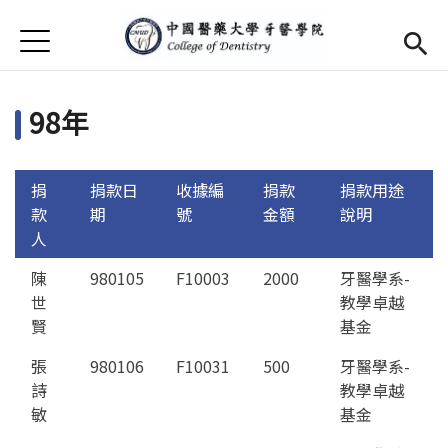
Jump to Main content
Jump to Navigation
首頁
首頁
98年
最新消息
學院簡介
Open subm
捐
捐款日
收據編
捐款
捐款用途
款
期
號
金額
說明
Open submenu (院長簡介)
院長簡介
人
本院師資
陳
980105
F10003
2000
牙醫學系-
世
教學卓越
學生專區
Open subm
賢
基金
活動集錦
張
980106
F10031
500
牙醫學系-
詩
教學卓越
捐款芳名錄
Open subm
敏
基金